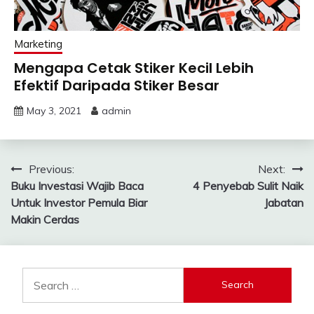
Marketing
Mengapa Cetak Stiker Kecil Lebih
Efektif Daripada Stiker Besar
May 3, 2021
admin
Post
Previous:
Next:
Buku Investasi Wajib Baca
4 Penyebab Sulit Naik
navigation
Untuk Investor Pemula Biar
Jabatan
Makin Cerdas
Search
for: