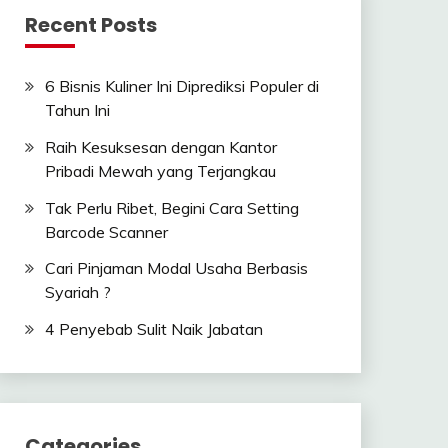
Recent Posts
6 Bisnis Kuliner Ini Diprediksi Populer di
Tahun Ini
Raih Kesuksesan dengan Kantor
Pribadi Mewah yang Terjangkau
Tak Perlu Ribet, Begini Cara Setting
Barcode Scanner
Cari Pinjaman Modal Usaha Berbasis
Syariah ?
4 Penyebab Sulit Naik Jabatan
Categories