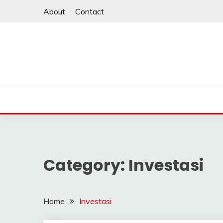
Skip
About
Contact
to
content
Category:
Investasi
Home
Investasi